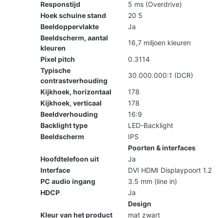
Responstijd
5 ms (Overdrive)
Hoek schuine stand
20 5
Beeldoppervlakte
Ja
Beeldscherm, aantal
16,7 miljoen kleuren
kleuren
Pixel pitch
0.3114
Typische
30.000.000:1 (DCR)
contrastverhouding
Kijkhoek, horizontaal
178
Kijkhoek, verticaal
178
Beeldverhouding
16:9
Backlight type
LED-Backlight
Beeldscherm
IPS
Poorten & interfaces
Hoofdtelefoon uit
Ja
Interface
DVI HDMI Displaypoort 1.2
PC audio ingang
3.5 mm (line in)
HDCP
Ja
Design
Kleur van het product
mat zwart