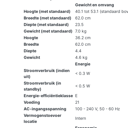
Gewicht en omvang
Hoogte (met standaard)
40.1 tot 53.1 (standaard bo
Breedte (met standaard)
62.0 cm
Diepte (met standaard)
23.5
Gewicht (met standaard)
7.0 kg
Hoogte
36.2 cm
Breedte
62.0 cm
Diepte
4.4
Gewicht
4.6 kg
Energie
Stroomverbruik (indien
< 0.3 W
uit)
Stroomverbruik (in
< 0.5 W
standby)
Energie-efficiëntieklasse
E
Voeding
21
AC-ingangsspanning
100 - 240 V, 50 - 60 Hz
Vermogenstoevoer
Intern
locatie
Ergonomie