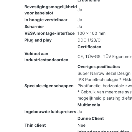
Bevestigingsmogelijkheid
Ja
voor kabelslot
In hoogte verstelbaar
Ja
Scharnier
Ja
VESA montage-interface
100 x 100 mm
Plug and play
DDC 1/2B/CI
Certificaten
Voldoet aan
CE, TÜV-GS, TÜV Ergonomie
industriestandaarden
Overige specificaties
Super Narrow Bezel Design
IPS Paneltechnologie * Flikk
Speciale eigenschappen
Pivotfunctie, horizontale zw
* Gebruik van meerdere syst
mogelijkheid plaatsing diefst
Multimedia
Ingebouwde luidsprekers
Ja
Dunne Client
Thin client
Nee
Inhoud van de verpakking