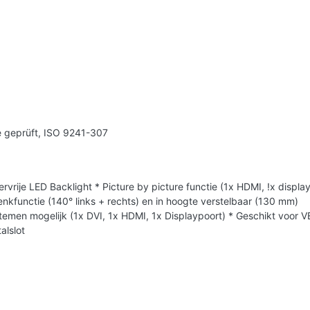
 geprüft, ISO 9241-307
ervrije LED Backlight * Picture by picture functie (1x HDMI, !x disp
enkfunctie (140° links + rechts) en in hoogte verstelbaar (130 mm)
emen mogelijk (1x DVI, 1x HDMI, 1x Displaypoort) * Geschikt voor 
alslot