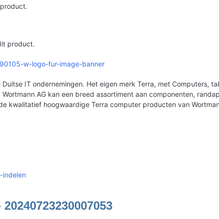
 product.
it product.
9990105-w-logo-fur-image-banner
Duitse IT ondernemingen. Het eigen merk Terra, met Computers, tabl
erd. Wortmann AG kan een breed assortiment aan componenten, rand
 de kwalitatief hoogwaardige Terra computer producten van Wortma
-indelen
- 20240723230007053