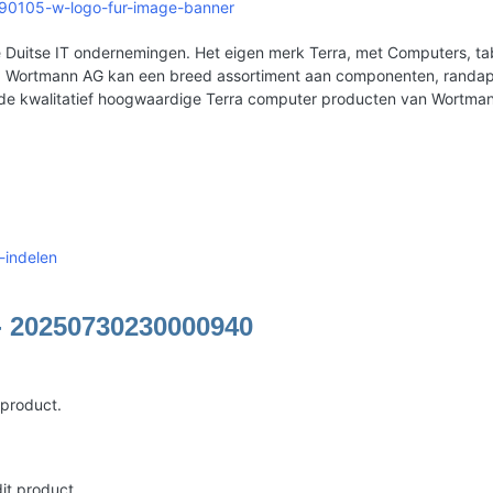
9990105-w-logo-fur-image-banner
Duitse IT ondernemingen. Het eigen merk Terra, met Computers, tabl
erd. Wortmann AG kan een breed assortiment aan componenten, rand
 de kwalitatief hoogwaardige Terra computer producten van Wortma
-indelen
- 20250730230000940
 product.
it product.