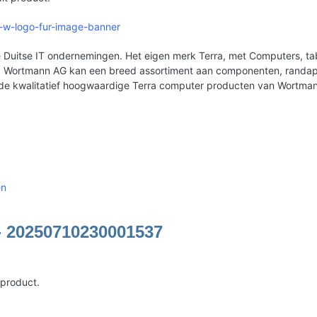
5-w-logo-fur-image-banner
Duitse IT ondernemingen. Het eigen merk Terra, met Computers, tabl
erd. Wortmann AG kan een breed assortiment aan componenten, rand
 de kwalitatief hoogwaardige Terra computer producten van Wortma
en
- 20250710230001537
 product.