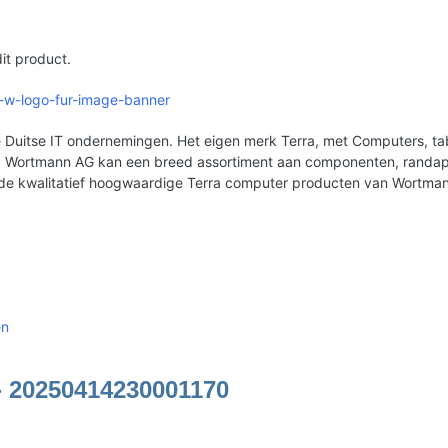
it product.
5-w-logo-fur-image-banner
Duitse IT ondernemingen. Het eigen merk Terra, met Computers, tabl
erd. Wortmann AG kan een breed assortiment aan componenten, rand
 de kwalitatief hoogwaardige Terra computer producten van Wortma
en
- 20250414230001170