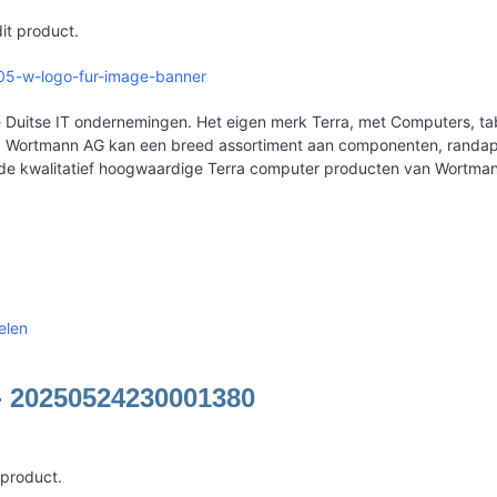
it product.
105-w-logo-fur-image-banner
Duitse IT ondernemingen. Het eigen merk Terra, met Computers, tabl
erd. Wortmann AG kan een breed assortiment aan componenten, rand
 de kwalitatief hoogwaardige Terra computer producten van Wortma
elen
- 20250524230001380
 product.