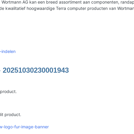
erd. Wortmann AG kan een breed assortiment aan componenten, rand
 de kwalitatief hoogwaardige Terra computer producten van Wortma
-indelen
- 20251030230001943
 product.
it product.
-w-logo-fur-image-banner